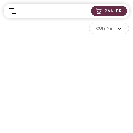
PANIER
CUISINE
FILTRE À CAFÉ LAVABLE
7 €
CHARLOTTE ALIMENTAIRE
8 €
LAVABLE