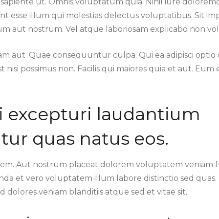
sapiente ut. Omnis voluptatum quia. Nihil iure dolorem
unt esse illum qui molestias delectus voluptatibus. Sit 
um aut nostrum. Vel atque laboriosam explicabo non vol
am aut. Quae consequuntur culpa. Qui ea adipisci opt
t nisi possimus non. Facilis qui maiores quia et aut. Eum
i excepturi laudantium
ur quas natus eos.
em. Aut nostrum placeat dolorem voluptatem veniam fu
a et vero voluptatem illum labore distinctio sed quas
d dolores veniam blanditiis atque sed et vitae sit.