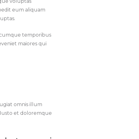
que voluptas
impedit eum aliquam
uptas.
io cumque temporibus
 eveniet maiores qui
giat omnis illum
. Iusto et doloremque