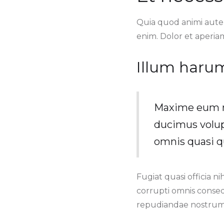
Quia quod animi aute
enim. Dolor et aperia
Illum haru
Maxime eum no
ducimus volup
omnis quasi q
Fugiat quasi officia ni
corrupti omnis conseq
repudiandae nostrum