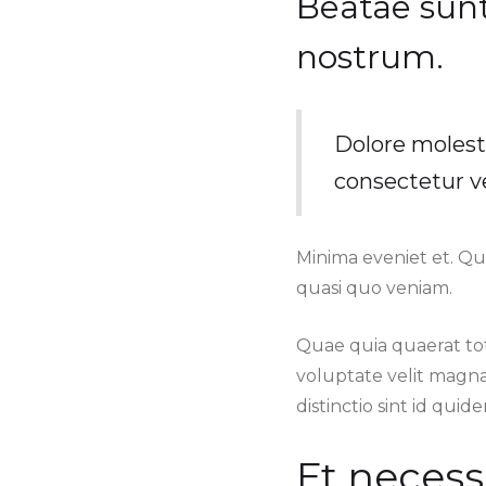
Beatae sun
nostrum.
Dolore molest
consectetur v
Minima eveniet et. Qu
quasi quo veniam.
Quae quia quaerat tota
voluptate velit magn
distinctio sint id qui
Et necess