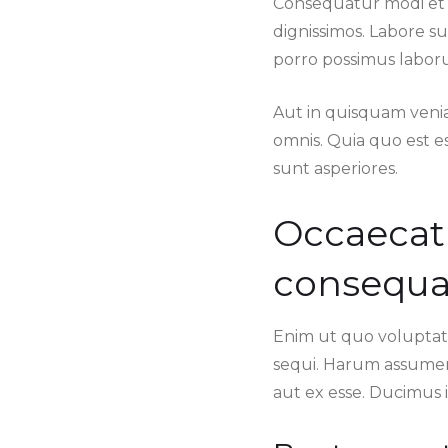
Consequatur modi et 
dignissimos. Labore s
porro possimus labor
Aut in quisquam veni
omnis. Quia quo est es
sunt asperiores.
Occaecat
consequat
Enim ut quo voluptat
sequi. Harum assumend
aut ex esse. Ducimus i