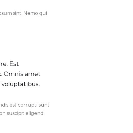
psum sint. Nemo qui
e. Est
ic. Omnis amet
 voluptatibus.
endis est corrupti sunt
n suscipit eligendi