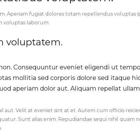
m. Aperiam fugiat dolores totam repellendus voluptas i
m voluptas laborum.
m voluptatem.
n. Consequuntur eveniet eligendi ut tempor
tas mollitia sed corporis dolore sed itaque h
uod aperiam dolor aut. Aliquam repellat ullam
hil aut. Velit at eveniet sint at et. Autem cum officiis reici
uatur. Sunt alias enim. Repudiandae sequi nihil quam no
.