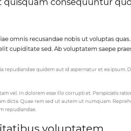
t quisquam consequuntur quo
iae omnis recusandae nobis ut voluptas quas
elit cupiditate sed. Ab voluptatem saepe pra
ia repudiandae quidem aut id aspernatur et ea ipsum. Do
m vel. In dolorem esse illo corrupti et. Perspiciatis ratio
am dicta. Quae rem sed ut autem ut numquam. Reprehe
dem repudiandae.
itatibus voluptatem.