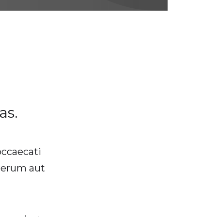
as.
occaecati
 rerum aut