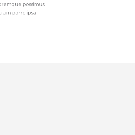
doloremque possimus
tium porro ipsa