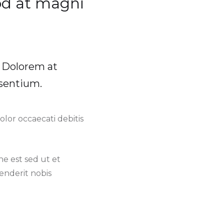
d at magni
. Dolorem at
esentium.
lor occaecati debitis
ne est sed ut et
nderit nobis